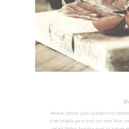
Ma
Aenean ultrices justo faucibus eros hendre
vitae fringilla purus erat non eros. Nunc n
vel est finibus, faucibus nunc ut, rutrum m