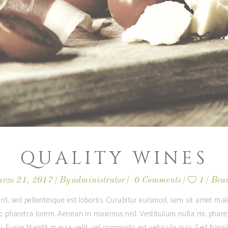
QUALITY WINES
rzo 21, 2017
By
administrator
0 Comments
1
Bea
rit, sed pellentesque est lobortis. Curabitur euismod, sem sit amet m
ec pharetra lorem. Aenean in maximus nisl. Vestibulum nulla mi, phare
i. Fusce blandit massa velit, vel commodo est vehicula quis. Sed fringilla