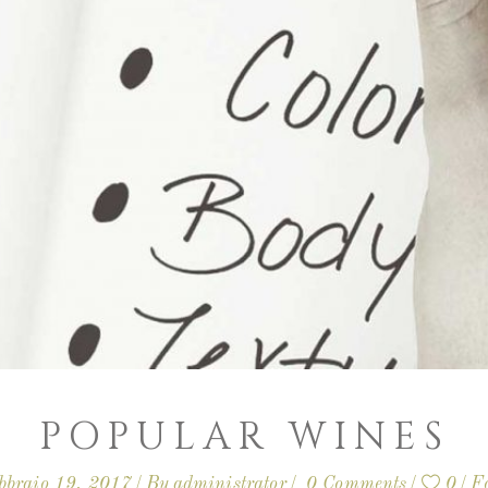
POPULAR WINES
bbraio 19, 2017
By
administrator
0 Comments
0
F