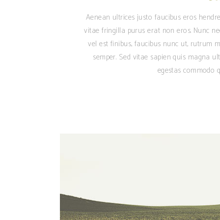
Aenean ultrices justo faucibus eros hendre
vitae fringilla purus erat non eros. Nunc n
vel est finibus, faucibus nunc ut, rutrum m
semper. Sed vitae sapien quis magna ult
egestas commodo qu