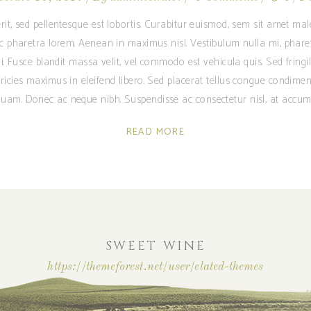
rit, sed pellentesque est lobortis. Curabitur euismod, sem sit amet m
ec pharetra lorem. Aenean in maximus nisl. Vestibulum nulla mi, phare
i. Fusce blandit massa velit, vel commodo est vehicula quis. Sed fringilla
ricies maximus in eleifend libero. Sed placerat tellus congue condime
am. Donec ac neque nibh. Suspendisse ac consectetur nisl, at accum
READ MORE
SWEET WINE
https://themeforest.net/user/elated-themes