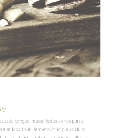
uty
alesuada congue, massa lectus varius purus,
tra at lobortis in, fermentum in purus. Nunc
 lacus id nisi faucibus, ac tincidunt tellus