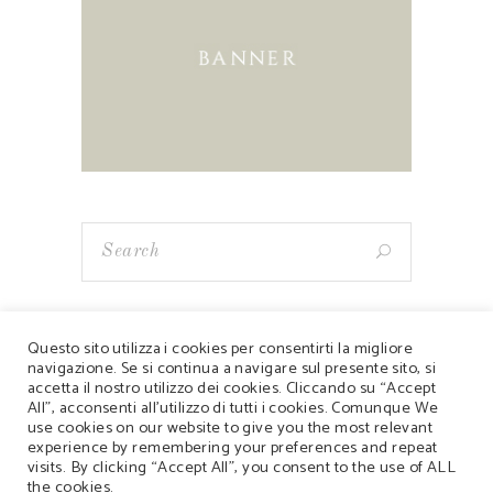
Questo sito utilizza i cookies per consentirti la migliore
navigazione. Se si continua a navigare sul presente sito, si
accetta il nostro utilizzo dei cookies. Cliccando su “Accept
Copyrights 2019 © Ca' dei Giari - Azienda Agricola
All”, acconsenti all'utilizzo di tutti i cookies. Comunque We
use cookies on our website to give you the most relevant
Simonetto Massimo - Via Val n°9 - 31049
experience by remembering your preferences and repeat
Valdobbiadene (TV) - Italy - 340 2913209 -
visits. By clicking “Accept All”, you consent to the use of ALL
the cookies.