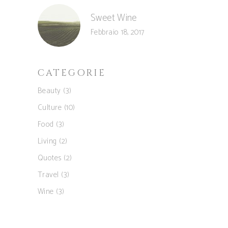
Sweet Wine
Febbraio 18, 2017
CATEGORIE
Beauty
(3)
Culture
(10)
Food
(3)
Living
(2)
Quotes
(2)
Travel
(3)
Wine
(3)