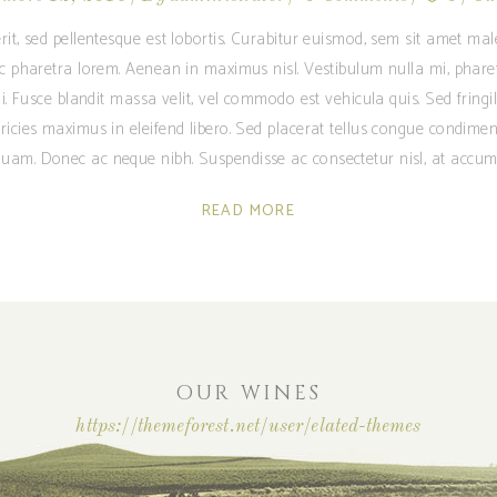
rit, sed pellentesque est lobortis. Curabitur euismod, sem sit amet m
ec pharetra lorem. Aenean in maximus nisl. Vestibulum nulla mi, phare
i. Fusce blandit massa velit, vel commodo est vehicula quis. Sed fringilla
ricies maximus in eleifend libero. Sed placerat tellus congue condime
am. Donec ac neque nibh. Suspendisse ac consectetur nisl, at accum
READ MORE
OUR WINES
https://themeforest.net/user/elated-themes