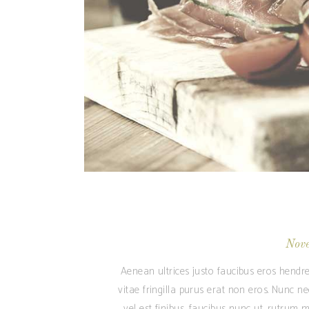
Nov
Aenean ultrices justo faucibus eros hendre
vitae fringilla purus erat non eros. Nunc n
vel est finibus, faucibus nunc ut, rutrum m