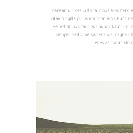
Aenean ultrices justo faucibus eros hendre
vitae fringilla purus erat non eros. Nunc n
vel est finibus, faucibus nunc ut, rutrum m
semper. Sed vitae sapien quis magna ult
egestas commodo qu