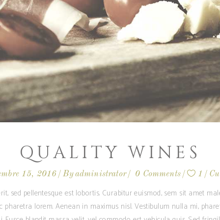
QUALITY WINES
embre 15, 2016
By
administrator
0 Comments
1
Cu
rit, sed pellentesque est lobortis. Curabitur euismod, sem sit amet m
ec pharetra lorem. Aenean in maximus nisl. Vestibulum nulla mi, phare
i. Fusce blandit massa velit, vel commodo est vehicula quis. Sed fringilla