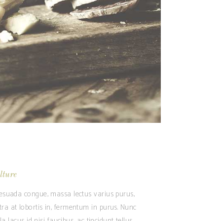
lture
alesuada congue, massa lectus varius purus,
tra at lobortis in, fermentum in purus. Nunc
 lacus id nisi faucibus, ac tincidunt tellus