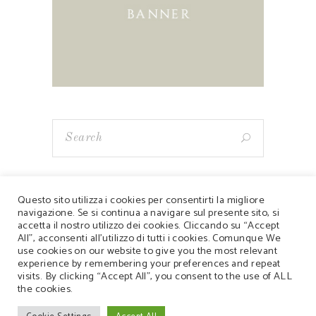
Questo sito utilizza i cookies per consentirti la migliore
navigazione. Se si continua a navigare sul presente sito, si
accetta il nostro utilizzo dei cookies. Cliccando su “Accept
Copyrights 2019 © Ca' dei Giari - Azienda Agricola
All”, acconsenti all'utilizzo di tutti i cookies. Comunque We
use cookies on our website to give you the most relevant
Simonetto Massimo - Via Val n°9 - 31049
experience by remembering your preferences and repeat
Valdobbiadene (TV) - Italy - 340 2913209 -
visits. By clicking “Accept All”, you consent to the use of ALL
the cookies.
cadeigiari@libero.it
Privacy & Cookies