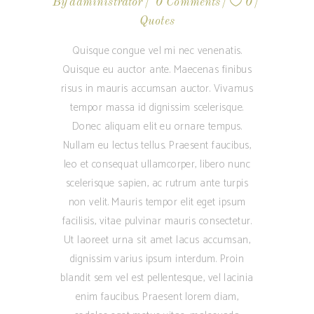
By
administrator
0 Comments
0
Quotes
Quisque congue vel mi nec venenatis.
Quisque eu auctor ante. Maecenas finibus
risus in mauris accumsan auctor. Vivamus
tempor massa id dignissim scelerisque.
Donec aliquam elit eu ornare tempus.
Nullam eu lectus tellus. Praesent faucibus,
leo et consequat ullamcorper, libero nunc
scelerisque sapien, ac rutrum ante turpis
non velit. Mauris tempor elit eget ipsum
facilisis, vitae pulvinar mauris consectetur.
Ut laoreet urna sit amet lacus accumsan,
dignissim varius ipsum interdum. Proin
blandit sem vel est pellentesque, vel lacinia
enim faucibus. Praesent lorem diam,