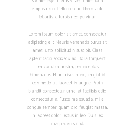
sodales eget metus vitae, malesuada
tempus urna. Pellentesque libero ante,
lobortis id turpis nec, pulvinar.
Lorem ipsum dolor sit amet, consectetur
adipiscing elit. Mauris venenatis purus sit
amet justo sollicitudin suscipit. Class
aptent taciti sociosqu ad litora torquent
per conubia nostra, per inceptos
himenaeos. Etiam risus nunc, feugiat id
commodo ut, laoreet in augue. Proin
blandit consectetur urna, at facilisis odio
consectetur a. Fusce malesuada, mi a
congue semper, quam orci feugiat massa,
in laoreet dolor lectus in leo. Duis leo
magna, euismod.