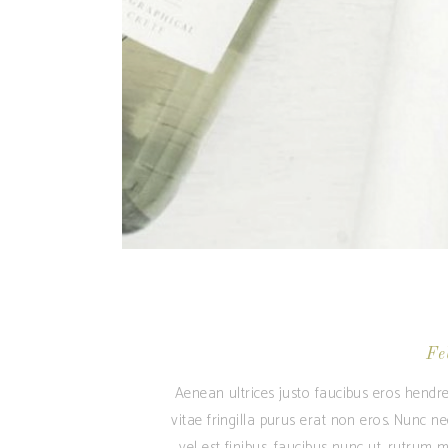
Fe
Aenean ultrices justo faucibus eros hendre
vitae fringilla purus erat non eros. Nunc n
vel est finibus, faucibus nunc ut, rutrum m