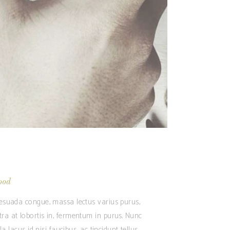
ood
alesuada congue, massa lectus varius purus,
tra at lobortis in, fermentum in purus. Nunc
 lacus id nisi faucibus, ac tincidunt tellus