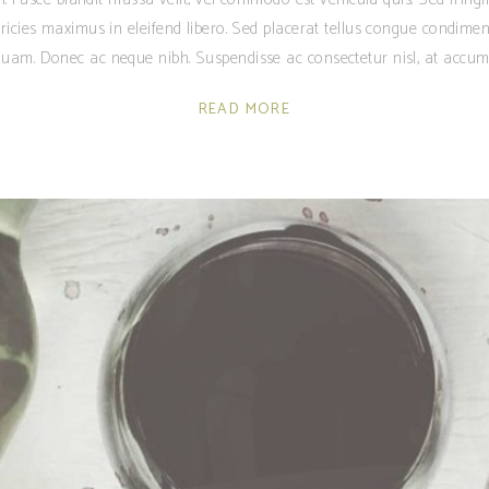
ricies maximus in eleifend libero. Sed placerat tellus congue condime
am. Donec ac neque nibh. Suspendisse ac consectetur nisl, at accum
READ MORE