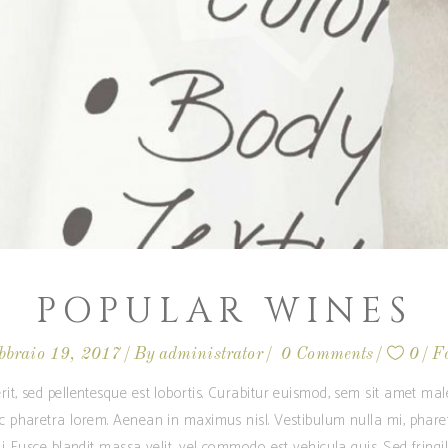
POPULAR WINES
bbraio 19, 2017
By
administrator
0 Comments
0
F
rit, sed pellentesque est lobortis. Curabitur euismod, sem sit amet m
ec pharetra lorem. Aenean in maximus nisl. Vestibulum nulla mi, phare
i. Fusce blandit massa velit, vel commodo est vehicula quis. Sed fringilla